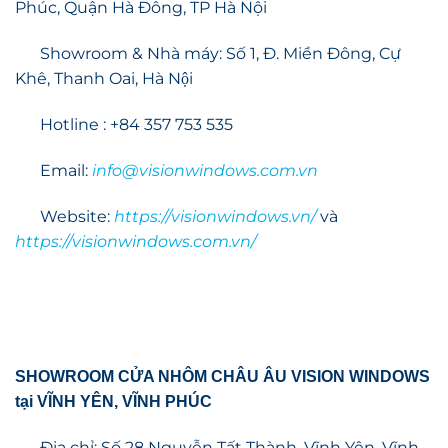
Phúc, Quận Hà Đông, TP Hà Nội
Showroom & Nhà máy: Số 1, Đ. Miền Đông, Cự
Khê, Thanh Oai, Hà Nội
Hotline : +84 357 753 535
Email:
info@visionwindows.com.vn
Website:
https://visionwindows.vn/
và
https://visionwindows.com.vn/
SHOWROOM CỬA NHÔM CHÂU ÂU VISION WINDOWS
tại VĨNH YÊN, VĨNH PHÚC
Địa chỉ: Số 28 Nguyễn Tất Thành, Vĩnh Yên, Vĩnh