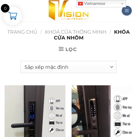
Skip
Vietnamese
0
to
content
TRANG CHỦ
/
KHOÁ CỬA THÔNG MINH
/
KHÓA
CỬA NHÔM
LỌC