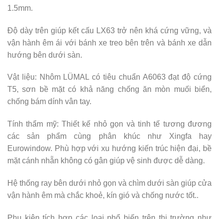
1.5mm.
Độ dày trên giúp kết cấu LX63 trở nên khá cứng vững, và
vận hành êm ái với bánh xe treo bên trên và bánh xe dẫn
hướng bên dưới sàn.
Vật liệu: Nhôm LÜMAL có tiêu chuẩn A6063 đạt độ cứng
T5, sơn bề mặt có khả năng chống ăn mòn muối biển,
chống bám dính vân tay.
Tính thẩm mỹ: Thiết kế nhỏ gọn và tinh tế tương đương
các sản phẩm cùng phân khúc như Xingfa hay
Eurowindow. Phù hợp với xu hướng kiến trúc hiện đại, bề
mặt cánh nhẵn không có gân giúp vệ sinh được dễ dàng.
Hệ thống ray bên dưới nhỏ gọn và chìm dưới sàn giúp cửa
vận hành êm mà chắc khoẻ, kín gió và chống nước tốt..
Phụ kiện tích hợp các loại phổ biến trên thị trường như