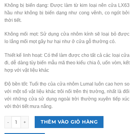
Không bị biến dạng: Được làm từ kim loại nên cửa LX63
hầu như không bị biến dạng như cong vênh, co ngót bởi
thời tiết.
Không mối mọt: Sử dụng cửa nhôm kính sẽ loại bỏ được
lo lắng mối mọt gây hư hại như ở cửa gỗ thường có.
Thiết kế linh hoạt: Có thể làm được cho tất cả các loại cửa
đi, dễ dàng tùy biến mẫu mã theo kiểu chia ô, uốn vòm, kết
hợp với vật liệu khác
Độ bền tốt: Tuổi thọ của cửa nhôm Lumal luôn cao hơn so
với một số vật liệu khác trôi nổi trên thị trường, nhất là đối
với những cửa sử dụng ngoài trời thường xuyên tiếp xúc
với thời tiết mưa nắng.
Cửa xếp trượt LX63 số lượng
THÊM VÀO GIỎ HÀNG