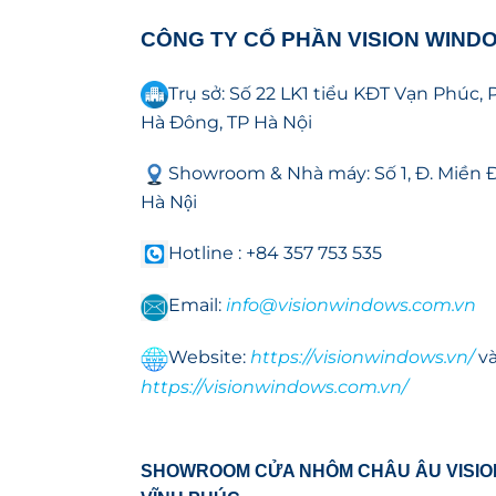
CÔNG TY CỔ PHẦN VISION WIND
Trụ sở: Số 22 LK1 tiểu KĐT Vạn Phú
Hà Đông, TP Hà Nội
Showroom & Nhà máy: Số 1, Đ. Miền 
Hà Nội
Hotline : +84 357 753 535
Email:
info@visionwindows.com.vn
Website:
https://visionwindows.vn/
v
https://visionwindows.com.vn/
SHOWROOM CỬA NHÔM CHÂU ÂU VISI