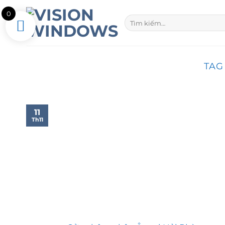
Skip
0
to
Tìm
kiếm:
content
TAG
11
Th11