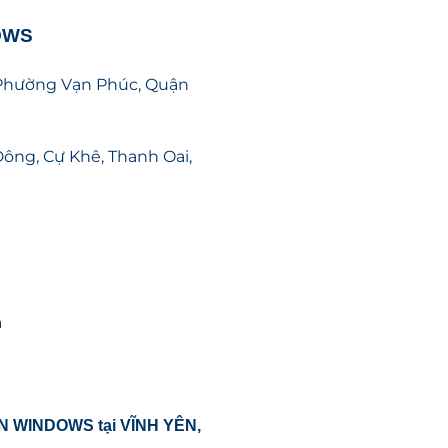
OWS
c, Phường Vạn Phúc, Quận
Đông, Cự Khê, Thanh Oai,
à
ON WINDOWS
tại VĨNH YÊN,