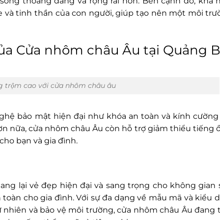
ống thoáng đãng và rộng rãi hơn. Bên cạnh đó, khả 
e và tinh thần của con người, giúp tạo nên một môi tr
 của Cửa nhôm châu Âu tại Quảng B
g trộm cao với cửa nhôm châu âu
ghệ bảo mật hiện đại như khóa an toàn và kính cường 
Hơn nữa, cửa nhôm châu Âu còn hỗ trợ giảm thiểu tiếng 
cho bạn và gia đình.
mang lại vẻ đẹp hiện đại và sang trọng cho không gian
toàn cho gia đình. Với sự đa dạng về mẫu mã và kiểu d
tự nhiên và bảo vệ môi trường, cửa nhôm châu Âu đang 