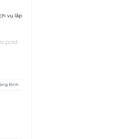
h vụ lắp
is post
̉ng Bình
.