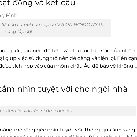
ạt động và kết cấu
hôm L65 của Lumal cao cấp do VISION WINDOWS thi
công lắp đặt
ng lực, tạo nên độ bền và chịu lực tốt. Các cửa nhô
i giúp việc sử dụng trở nên dễ dàng và tiện lợi. Bên cạn
 được tích hợp vào cửa nhôm châu Âu để bảo vệ không 
 tầm nhìn tuyệt vời cho ngôi nhà
hiên đem lại với cửa nhôm châu âu
năng mở rộng góc nhìn tuyệt vời. Thông qua ánh sáng 