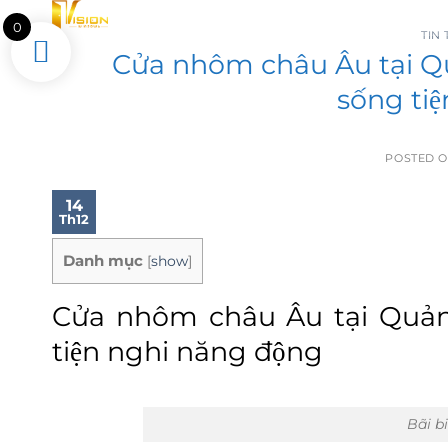
Skip
Tìm
0
kiếm:
to
TIN
Cửa nhôm châu Âu tại Qua
content
sống ti
POSTED 
14
Th12
Danh mục
[
show
]
Cửa nhôm châu Âu tại Quảng
tiện nghi năng động
Bãi b