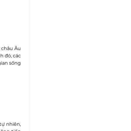
m châu Âu
h đó, các
gian sống
tự nhiên,