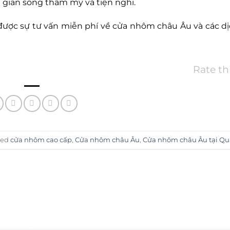
 gian sống thẩm mỹ và tiện nghi.
ược sự tư vấn miễn phí về cửa nhôm châu Âu và các dịc
Rate th
ged
cửa nhôm cao cấp
,
Cửa nhôm châu Âu
,
Cửa nhôm châu Âu tại Qua