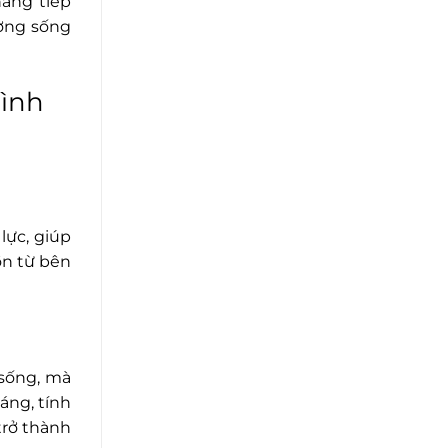
năng tiếp
ường sống
ình
lực, giúp
ồn từ bên
 sống, mà
áng, tính
trở thành