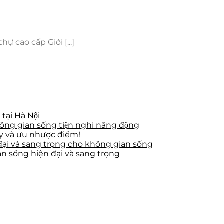
 cao cấp Giới [...]
̣i Hà Nội
ng gian sống tiện nghi năng động
ay và ưu nhược điểm!
đại và sang trọng cho không gian sống
n sống hiện đại và sang trọng