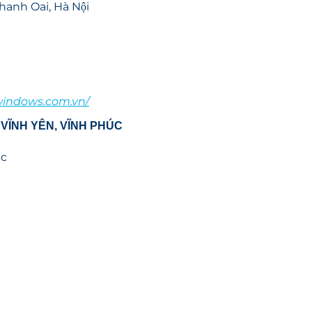
anh Oai, Hà Nội
nwindows.com.vn/
̣i VĨNH YÊN, VĨNH PHÚC
́c