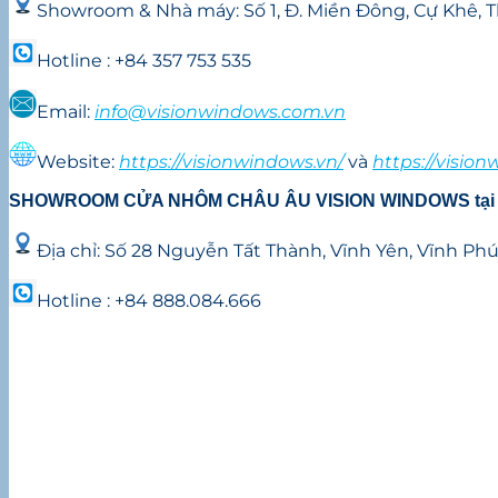
Showroom & Nhà máy: Số 1, Đ. Miền Đông, Cự Khê, Th
Hotline : +84 357 753 535
Email:
info@visionwindows.com.vn
Website:
https://visionwindows.vn/
và
https://visio
SHOWROOM CỬA NHÔM CHÂU ÂU VISION WINDOWS
ta
Địa chỉ: Số 28 Nguyễn Tất Thành, Vĩnh Yên, Vĩnh Phu
Hotline : +84 888.084.666