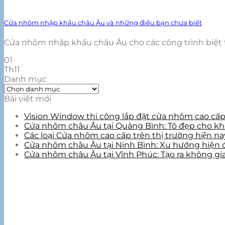
Cửa nhôm nhập khẩu châu Âu và những điều bạn chưa biết
Cửa nhôm nhập khẩu châu Âu cho các công trình biệt thự
01
Th11
Danh mục
Danh
mục
Bài viết mới
Vision Window thi công lắp đặt cửa nhôm cao cấp ta
Cửa nhôm châu Âu tại Quảng Bình: Tô đẹp cho khô
Các loại Cửa nhôm cao cấp trên thị trường hiện n
Cửa nhôm châu Âu tại Ninh Bình: Xu hướng hiện 
Cửa nhôm châu Âu tại Vĩnh Phúc: Tạo ra không gia