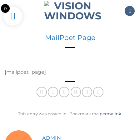
Skip
0
to
content
MailPoet Page
[mailpoet_page]
This entry was posted in . Bookmark the
permalink
.
ADMIN